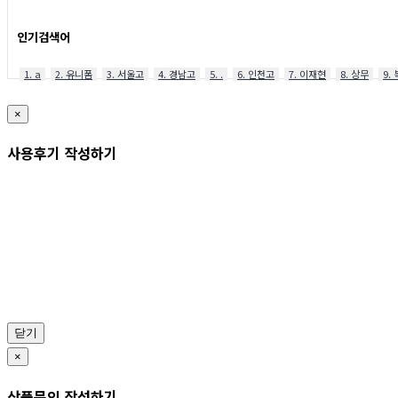
인기검색어
1. a
2. 유니폼
3. 서울고
4. 경남고
5. .
6. 인천고
7. 이재현
8. 상무
9.
×
사용후기 작성하기
닫기
×
상품문의 작성하기