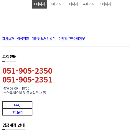
1
페이지
2
페이지
3
페이지
4
페이지
5
페이지
회사소개
이용약관
개인정보처리방침
이메일무단수집거부
고객센터
051-905-2350
051-905-2351
(평일 09:00 ~ 18:00)
(토요일.일요일 및 공휴일은 휴무)
FAQ
1:1문의
입금계좌 안내