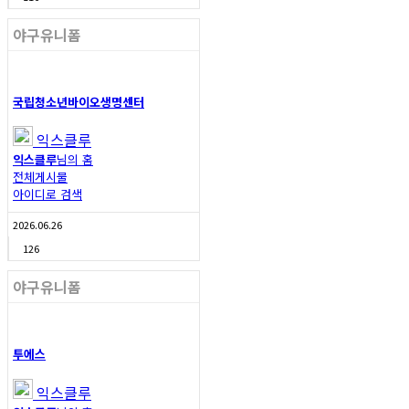
야구유니폼
국립청소년바이오생명센터
익스클루
익스클루
님의 홈
전체게시물
아이디로 검색
2026.06.26
126
야구유니폼
투에스
익스클루