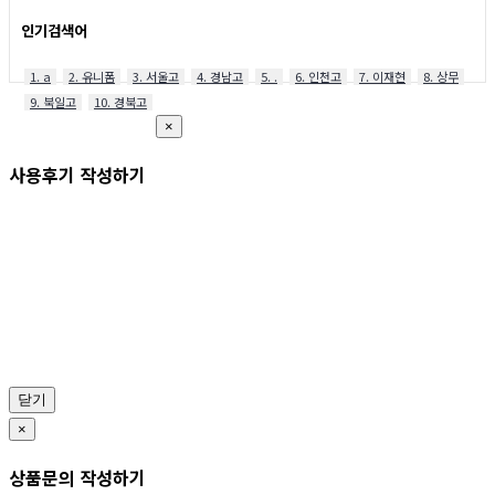
인기검색어
1. a
2. 유니폼
3. 서울고
4. 경남고
5. .
6. 인천고
7. 이재현
8. 상무
9. 북일고
10. 경북고
×
사용후기 작성하기
닫기
×
상품문의 작성하기