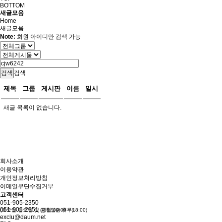
BOTTOM
새글모음
Home
새글모음
Note:
회원 아이디만 검색 가능
검색
제목
그룹
게시판
이름
일시
새글 목록이 없습니다.
회사소개
이용약관
개인정보처리방침
이메일무단수집거부
고객센터
051-905-2350
051-905-2351
(토요일.일요일 및 공휴일은 휴무)
(평일 09:00 ~ 18:00)
exclu@daum.net