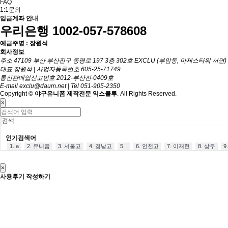
FAQ
1:1문의
입금계좌 안내
우리은행 1002-057-578608
예금주명 :
장원석
회사정보
주소 47109 부산 부산진구 동평로 197 3층 302호 EXCLU (부암동, 마제스타워 서면)
대표 장원석
|
사업자등록번호 605-25-71749
통신판매업신고번호 2012-부산진-0409호
E-mail
exclu@daum.net
|
Tel 051-905-2350
Copyright
©
야구유니폼 제작전문 익스클루
. All Rights Reserved.
×
검색
인기검색어
1. a
2. 유니폼
3. 서울고
4. 경남고
5. .
6. 인천고
7. 이재현
8. 상무
9
×
사용후기 작성하기