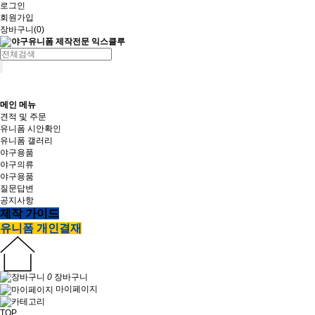
로그인
회원가입
장바구니(
0
)
메인 메뉴
견적 및 주문
유니폼 시안확인
유니폼 갤러리
야구용품
야구의류
야구용품
질문답변
공지사항
제작 가이드
유니폼 개인결재
0
장바구니
마이페이지
TOP